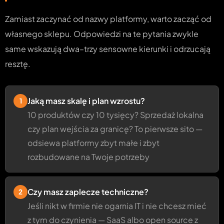
Zamiast zaczynać od nazwy platformy, warto zacząć od
własnego sklepu. Odpowiedzi na te pytania zwykle
same wskazują dwa–trzy sensowne kierunki i odrzucają
resztę.
Jaką masz skalę i plan wzrostu?
1
10 produktów czy 10 tysięcy? Sprzedaż lokalna
czy plan wejścia za granicę? To pierwsze sito —
odsiewa platformy zbyt małe i zbyt
rozbudowane na Twoje potrzeby
Czy masz zaplecze techniczne?
2
Jeśli nikt w firmie nie ogarnia IT i nie chcesz mieć
z tym do czynienia — SaaS albo open source z