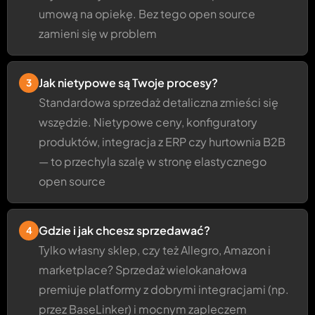
umową na opiekę. Bez tego open source
zamieni się w problem
Jak nietypowe są Twoje procesy?
3
Standardowa sprzedaż detaliczna zmieści się
wszędzie. Nietypowe ceny, konfiguratory
produktów, integracja z ERP czy hurtownia B2B
— to przechyla szalę w stronę elastycznego
open source
Gdzie i jak chcesz sprzedawać?
4
Tylko własny sklep, czy też Allegro, Amazon i
marketplace? Sprzedaż wielokanałowa
premiuje platformy z dobrymi integracjami (np.
przez BaseLinker) i mocnym zapleczem