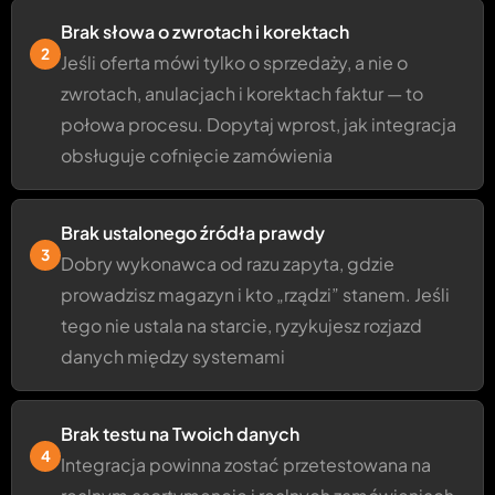
Brak słowa o zwrotach i korektach
2
Jeśli oferta mówi tylko o sprzedaży, a nie o
zwrotach, anulacjach i korektach faktur — to
połowa procesu. Dopytaj wprost, jak integracja
obsługuje cofnięcie zamówienia
Brak ustalonego źródła prawdy
3
Dobry wykonawca od razu zapyta, gdzie
prowadzisz magazyn i kto „rządzi” stanem. Jeśli
tego nie ustala na starcie, ryzykujesz rozjazd
danych między systemami
Brak testu na Twoich danych
4
Integracja powinna zostać przetestowana na