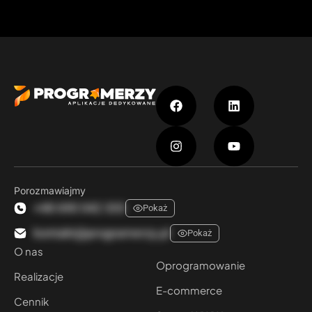
Porozmawiajmy
+48 690 042 333
Pokaż
kontakt@programerzy.pl
Pokaż
O nas
Oprogramowanie
Realizacje
E-commerce
Cennik