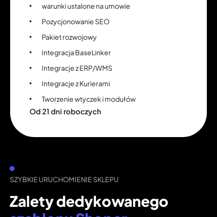
warunki ustalone na umowie
Pozycjonowanie SEO
Pakiet rozwojowy
Integracja BaseLinker
Integracje z ERP/WMS
Integracje z Kurierami
Tworzenie wtyczek i modułów
Od 21 dni roboczych
SZYBKIE URUCHOMIENIE SKLEPU
Zalety dedykowanego