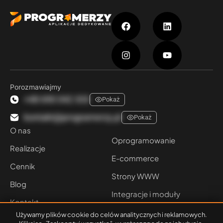
Porozmawiajmy
+48 690 042 333
Pokaż
kontakt@programerzy.pl
Pokaż
O nas
Oprogramowanie
Realizacje
E-commerce
Cennik
Strony WWW
Blog
Integracje i moduły
Kontakt
Używamy plików cookie do celów analitycznych i reklamowych.