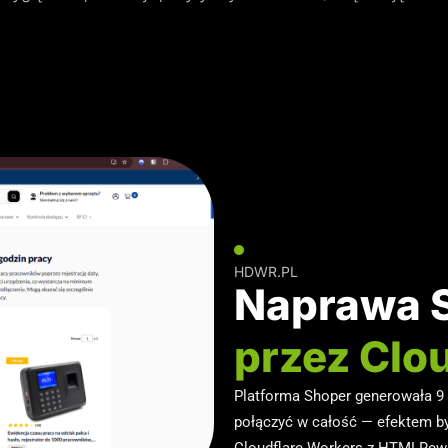
HDWR.PL
Naprawa 
przez Clo
Platforma Shoper generowała 9 
połączyć w całość — efektem by