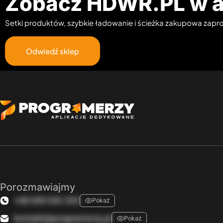
Zobacz HDWR.PL w a
Setki produktów, szybkie ładowanie i ścieżka zakupowa zaproj
Odwiedź sklep
Porozmawiajmy
+48 690 042 333
Pokaż
kontakt@programerzy.pl
Pokaż