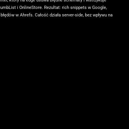
ter, który na edge usuwa błędne schematy i wstrzykuje
mbList i OnlineStore. Rezultat: rich snippets w Google,
błędów w Ahrefs. Całość działa server-side, bez wpływu na