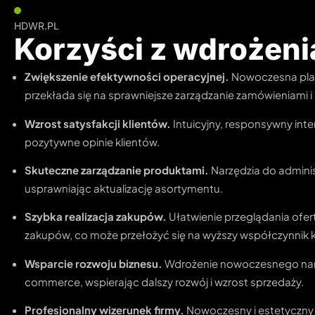
HDWR.PL
Korzyści z wdrożen
Zwiększenie efektywności operacyjnej.
Nowoczesna pla
przekłada się na sprawniejsze zarządzanie zamówieniami
Wzrost satysfakcji klientów.
Intuicyjny, responsywny inte
pozytywne opinie klientów.
Skuteczne zarządzanie produktami.
Narzędzia do adminis
usprawniając aktualizację asortymentu.
Szybka realizacja zakupów.
Ułatwienie przeglądania ofer
zakupów, co może przełożyć się na wyższy współczynnik k
Wsparcie rozwoju biznesu.
Wdrożenie nowoczesnego narz
commerce, wspierając dalszy rozwój i wzrost sprzedaży.
Profesjonalny wizerunek firmy.
Nowoczesny i estetyczny 