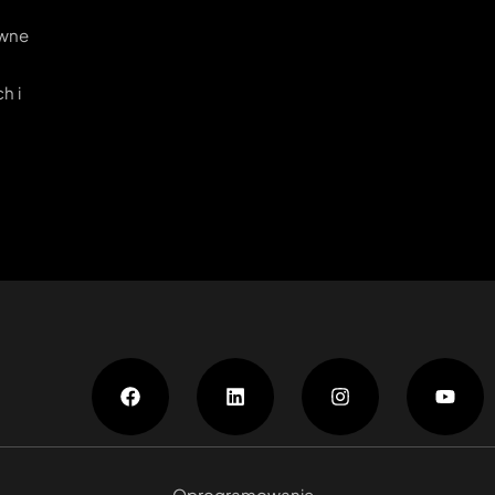
ywne
h i
Oprogramowanie