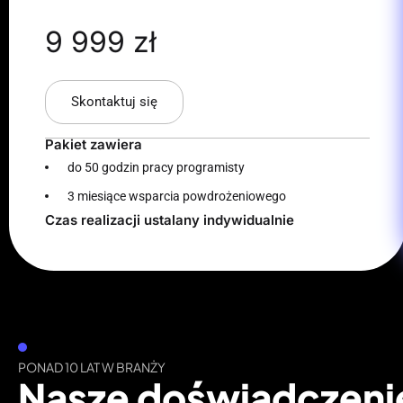
9 999 zł
Skontaktuj się
Pakiet zawiera
do 50 godzin pracy programisty
3 miesiące wsparcia powdrożeniowego
Czas realizacji ustalany indywidualnie​
PONAD 10 LAT W BRANŻY
Nasze doświadczeni