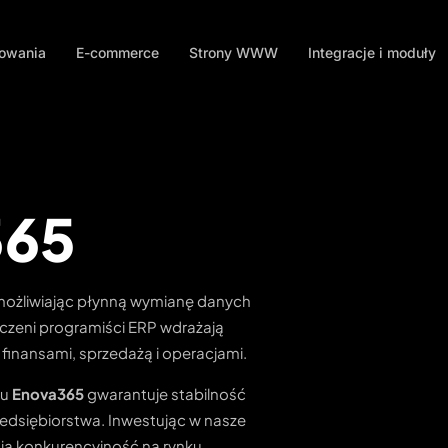
mowania
E-commerce
Strony WWW
Integracje i moduły
365
możliwiając płynną wymianę danych
czeni programiści ERP wdrażają
inansami, sprzedażą i operacjami.
mu
Enova365
gwarantuje stabilność
edsiębiorstwa. Inwestując w nasze
ją konkurencyjność na rynku.