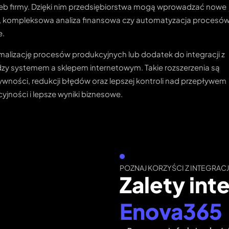
eb firmy. Dzięki nim przedsiębiorstwa mogą wprowadzać nowe
i, kompleksowa analiza finansowa czy automatyzacja procesó
e.
alizację procesów produkcyjnych lub dodatek do integracji z
zy systemem a sklepem internetowym. Takie rozszerzenia są
ywności, redukcji błędów oraz lepszej kontroli nad przepływem
cyjności i lepsze wyniki biznesowe.
POZNAJ KORZYŚCI Z INTEGRACJ
Zalety int
Enova365