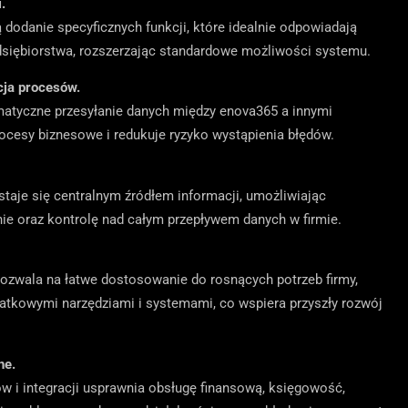
.
dodanie specyficznych funkcji, które idealnie odpowiadają
iębiorstwa, rozszerzając standardowe możliwości systemu.
cja procesów.
matyczne przesyłanie danych między enova365 a innymi
ocesy biznesowe i redukuje ryzyko wystąpienia błędów.
staje się centralnym źródłem informacji, umożliwiając
nie oraz kontrolę nad całym przepływem danych w firmie.
wala na łatwe dostosowanie do rosnących potrzeb firmy,
datkowymi narzędziami i systemami, co wspiera przyszły rozwój
ne.
 i integracji usprawnia obsługę finansową, księgowość,