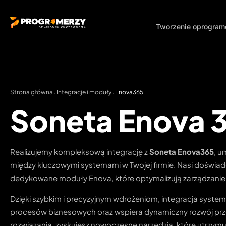
Tworzenie oprogra
Strona główna
.
Integracje i moduły
.
Enova365
Soneta Enova 
Realizujemy kompleksową integrację z
Soneta Enova365
, u
między kluczowymi systemami w Twojej firmie. Nasi doświad
dedykowane moduły Enova, które optymalizują zarządzanie f
Dzięki szybkim i precyzyjnym wdrożeniom, integracja syste
procesów biznesowych oraz wspiera dynamiczny rozwój prz
rozwiązania, zyskujesz nowoczesne narzędzia, które utrzymu