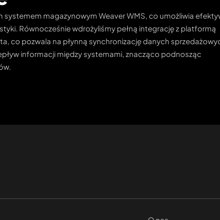
skim systemem magazynowym Weaver WMS, co umożliwia efekt
tyki. Równocześnie wdrożyliśmy pełną integrację z platformą
ienta, co pozwala na płynną synchronizację danych sprzedażowyc
epływ informacji między systemami, znacząco podnosząc
ów.
O nas