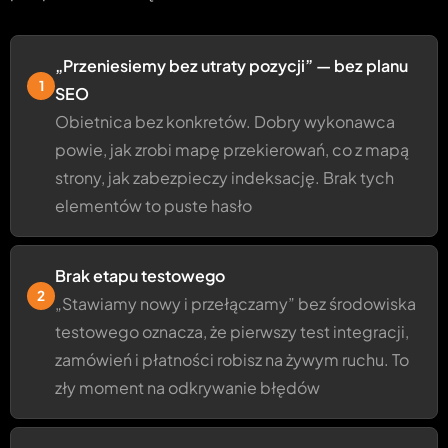
„Przeniesiemy bez utraty pozycji” — bez planu
1
SEO
Obietnica bez konkretów. Dobry wykonawca
powie, jak zrobi mapę przekierowań, co z mapą
strony, jak zabezpieczy indeksację. Brak tych
elementów to puste hasło
Brak etapu testowego
2
„Stawiamy nowy i przełączamy” bez środowiska
testowego oznacza, że pierwszy test integracji,
zamówień i płatności robisz na żywym ruchu. To
zły moment na odkrywanie błędów