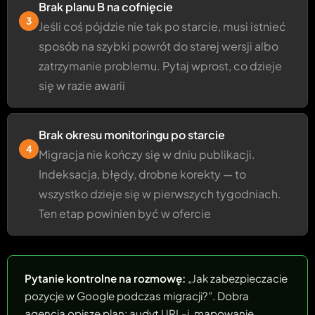
Brak planu B na cofnięcie
3
Jeśli coś pójdzie nie tak po starcie, musi istnieć
sposób na szybki powrót do starej wersji albo
zatrzymanie problemu. Pytaj wprost, co dzieje
się w razie awarii
Brak okresu monitoringu po starcie
4
Migracja nie kończy się w dniu publikacji.
Indeksacja, błędy, drobne korekty — to
wszystko dzieje się w pierwszych tygodniach.
Ten etap powinien być w ofercie
Pytanie kontrolne na rozmowę:
„Jak zabezpieczacie
pozycje w Google podczas migracji?”. Dobra
agencja opisze plan: audyt URL-i, mapowanie,