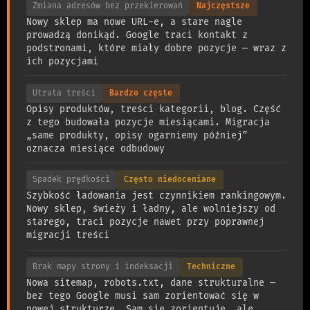
Zmiana adresów bez przekierowań
Najczęstsze
Nowy sklep ma nowe URL-e, a stare nagle
prowadzą donikąd. Google traci kontakt z
podstronami, które miały dobre pozycje — wraz z
ich pozycjami
Utrata treści
Bardzo częste
Opisy produktów, treści kategorii, blog. Część
z tego budowała pozycje miesiącami. Migracja
„same produkty, opisy ogarniemy później”
oznacza miesiące odbudowy
Spadek prędkości
Często niedoceniane
Szybkość ładowania jest czynnikiem rankingowym.
Nowy sklep, świeży i ładny, ale wolniejszy od
starego, traci pozycje nawet przy poprawnej
migracji treści
Brak mapy strony i indeksacji
Techniczne
Nowa sitemap, robots.txt, dane strukturalne —
bez tego Google musi sam zorientować się w
nowej strukturze. Sam się zorientuje, ale