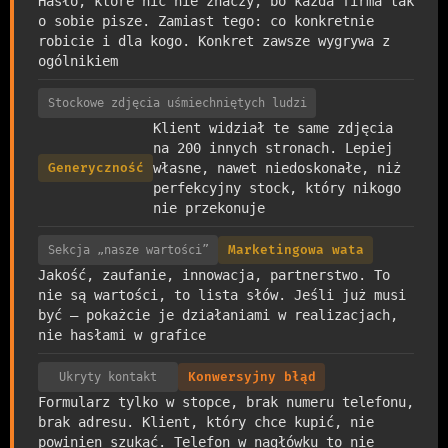
Hasło, które nic nie znaczy, bo każda firma tak
o sobie pisze. Zamiast tego: co konkretnie
robicie i dla kogo. Konkret zawsze wygrywa z
ogólnikiem
Stockowe zdjęcia uśmiechniętych ludzi
Klient widział te same zdjęcia
na 200 innych stronach. Lepiej
Generyczność
własne, nawet niedoskonałe, niż
perfekcyjny stock, który nikogo
nie przekonuje
Sekcja „nasze wartości”
Marketingowa wata
Jakość, zaufanie, innowacja, partnerstwo. To
nie są wartości, to lista słów. Jeśli już musi
być — pokażcie je działaniami w realizacjach,
nie hasłami w grafice
Ukryty kontakt
Konwersyjny błąd
Formularz tylko w stopce, brak numeru telefonu,
brak adresu. Klient, który chce kupić, nie
powinien szukać. Telefon w nagłówku to nie