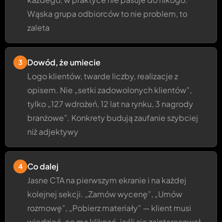
Wąska grupa odbiorców to nie problem, to
zaleta
Dowód, że umiecie
3
Logo klientów, twarde liczby, realizacje z
opisem. Nie „setki zadowolonych klientów”,
tylko „127 wdrożeń, 12 lat na rynku, 3 nagrody
branżowe”. Konkrety budują zaufanie szybciej
niż adjektywy
Co dalej
4
Jasne CTA na pierwszym ekranie i na każdej
kolejnej sekcji. „Zamów wycenę”, „Umów
rozmowę”, „Pobierz materiały” — klient musi
wiedzieć, co ma kliknąć, jeśli się zainteresował