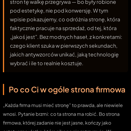
stron tę walkę przegrywa — bo były robione
pod estetykę, nie pod konwersję. W tym
wpisie pokazujemy, co odróżnia stronę, która
faktycznie pracuje na sprzedaż, od tej, która
„jakoś jest”. Bez modnych haseł, z konkretami:
czego klient szuka w pierwszych sekundach,
jakich antywzorców unikać, jaką technologię
wybrać i ile to realnie kosztuje.
Po co Ci w ogóle strona firmowa
„Każda firma musi mieć stronę” to prawda, ale niewiele
wnosi. Pytanie brzmi: co ta strona ma robić. Bo strona
firmowa, której zadanie nie jest jasne, kończy jako