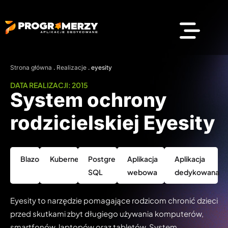
Strona główna
.
Realizacje
.
eyesity
DATA REALIZACJI: 2015
System ochrony
rodzicielskiej Eyesity
Blazor
Kubernetes
Postgre
Aplikacja
Aplikacja
SQL
webowa
dedykowana
Eyesity to narzędzie pomagające rodzicom chronić dzieci
przed skutkami zbyt długiego używania komputerów,
smartfonów, laptopów oraz tabletów. System